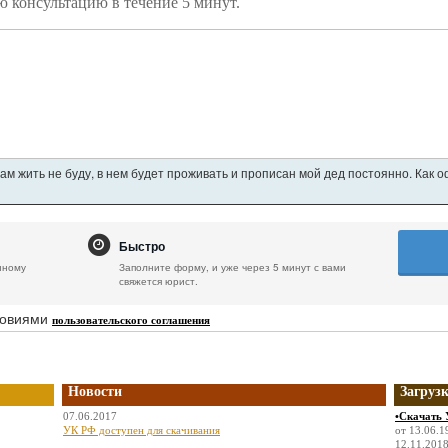
ю консультацию в течение 5 минут.
ам жить не буду, в нем будет проживать и прописан мой дед постоянно. Как 
Быстро
нному
Заполните форму, и уже через 5 минут с вами
свяжется юрист.
ловиями
пользовательского соглашения
Новости
Загруз
07.06.2017
•Скачать 
УК РФ доступен для скачивания
от 13.06.1
12.11.2018