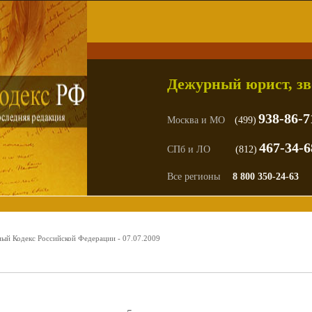
Дежурный юрист, зв
938-86-7
Москва и МО
(499)
467-34-6
СПб и ЛО
(812)
Все регионы
8 800 350-24-63
ный Кодекс Российской Федерации - 07.07.2009
ежурному юристу,