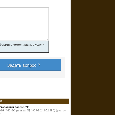
оформить коммунальные услуги
Задать вопрос
ки
Уголовный Кодекс РФ
996 N 63-ФЗ (принят ГД ФС РФ 24.05.1996) (ред. от
)