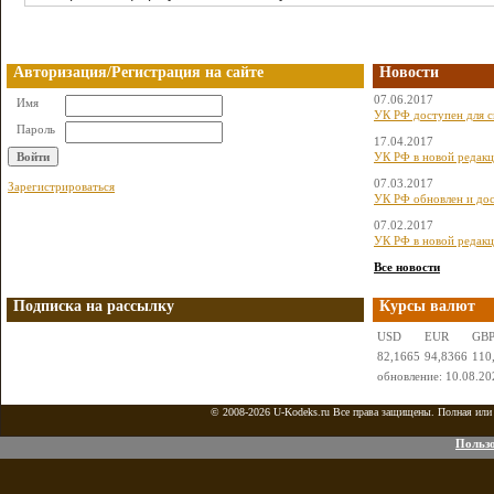
Авторизация/Регистрация на сайте
Новости
07.06.2017
Имя
УК РФ доступен для с
Пароль
17.04.2017
УК РФ в новой редакц
07.03.2017
Зарегистрироваться
УК РФ обновлен и дос
07.02.2017
УК РФ в новой редакц
Все новости
Подписка на рассылку
Курсы валют
USD
EUR
GB
82,1665
94,8366
110
обновление: 10.08.20
© 2008-2026 U-Kodeks.ru Все права защищены. Полная или ч
Пользо