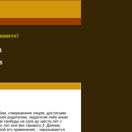
оните!
1
8
обом, совершенное лицом, достигшим
нное родителем, педагогом либо иным
м свободы на срок до шести лет с
лет или без такового.3. Деяния,
ой его применения, - наказываются