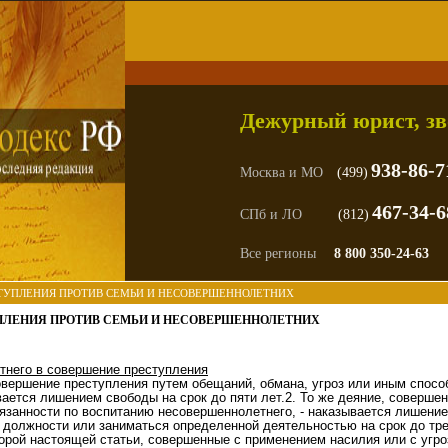
Дежурный юрист, зв
938-86-7
Москва и МО
(499)
467-34-6
СПб и ЛО
(812)
Все регионы
8 800 350-24-63
РЕСТУПЛЕНИЯ ПРОТИВ СЕМЬИ И НЕСОВЕРШЕННОЛЕТНИХ
ТУПЛЕНИЯ ПРОТИВ СЕМЬИ И НЕСОВЕРШЕННОЛЕТНИХ
тнего в совершение преступления
овершение преступления путем обещаний, обмана, угроз или иным спос
вается лишением свободы на срок до пяти лет.2. То же деяние, соверше
язанности по воспитанию несовершеннолетнего, - наказывается лишение
олжности или заниматься определенной деятельностью на срок до трех 
рой настоящей статьи, совершенные с применением насилия или с угроз