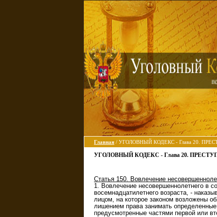
Главная
/ УГОЛОВНЫЙ КОДЕКС - Глава 20. П
УГОЛОВНЫЙ КОДЕКС - Глава 20. ПРЕС
Статья 150. Вовлечение несовершенноле
1. Вовлечение несовершеннолетнего в с
восемнадцатилетнего возраста, - наказы
лицом, на которое законом возложены об
лишением права занимать определенные д
предусмотренные частями первой или вто