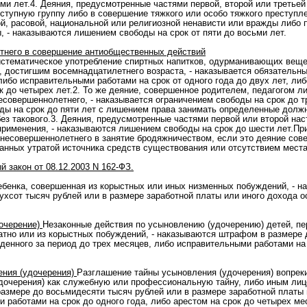
ми лет.4. Деяния, предусмотренные частями первой, второй или третьей
тупную группу либо в совершение тяжкого или особо тяжкого преступле
й, расовой, национальной или религиозной ненависти или вражды либо 
, - наказываются лишением свободы на срок от пяти до восьми лет.
тнего в совершение антиобщественных действий
истематическое употребление спиртных напитков, одурманивающих веще
 достигшим восемнадцатилетнего возраста, - наказывается обязательны
либо исправительными работами на срок от одного года до двух лет, либ
 до четырех лет.2. То же деяние, совершенное родителем, педагогом л
совершеннолетнего, - наказывается ограничением свободы на срок до тр
ды на срок до пяти лет с лишением права занимать определенные долж
без такового.3. Деяния, предусмотренные частями первой или второй на
применения, - наказываются лишением свободы на срок до шести лет.Пр
 несовершеннолетнего в занятие бродяжничеством, если это деяние сов
анных утратой источника средств существования или отсутствием места
й закон от 08.12.2003 N 162-ФЗ.
бенка, совершенная из корыстных или иных низменных побуждений, - н
ухсот тысяч рублей или в размере заработной платы или иного дохода 
дочерение)
Незаконные действия по усыновлению (удочерению) детей, пер
тно или из корыстных побуждений, - наказываются штрафом в размере д
денного за период до трех месяцев, либо исправительными работами на 
ения (удочерения)
Разглашение тайны усыновления (удочерения) вопрек
дочерения) как служебную или профессиональную тайну, либо иным лиц
азмере до восьмидесяти тысяч рублей или в размере заработной платы 
 работами на срок до одного года, либо арестом на срок до четырех м