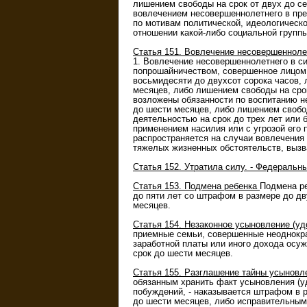
лишением свободы на срок от двух до се
вовлечением несовершеннолетнего в прес
по мотивам политической, идеологическо
отношении какой-либо социальной группы
Статья 151. Вовлечение несовершенноле
1. Вовлечение несовершеннолетнего в с
попрошайничеством, совершенное лицом,
восьмидесяти до двухсот сорока часов, 
месяцев, либо лишением свободы на срок
возложены обязанности по воспитанию не
до шести месяцев, либо лишением свобо
деятельностью на срок до трех лет или 
применением насилия или с угрозой его 
распространяется на случаи вовлечения
тяжелых жизненных обстоятельств, вызв
Статья 152. Утратила силу. - Федеральны
Статья 153. Подмена ребенка
Подмена ре
до пяти лет со штрафом в размере до дв
месяцев.
Статья 154. Незаконное усыновление (у
приемные семьи, совершенные неоднокра
заработной платы или иного дохода осуж
срок до шести месяцев.
Статья 155. Разглашение тайны усыновл
обязанным хранить факт усыновления (у
побуждений, - наказывается штрафом в р
до шести месяцев, либо исправительными