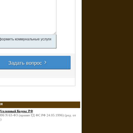
оформить коммунальные услуги
Задать вопрос
ки
Уголовный Кодекс РФ
996 N 63-ФЗ (принят ГД ФС РФ 24.05.1996) (ред. от
)