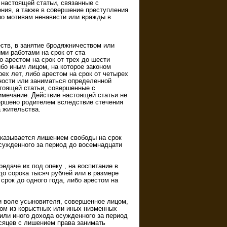
 настоящей статьи, связанные с
ния, а также в совершение преступления
по мотивам ненависти или вражды в
ств, в занятие бродяжничеством или
ми работами на срок от ста
о арестом на срок от трех до шести
ибо иным лицом, на которое законом
ех лет, либо арестом на срок от четырех
ности или заниматься определенной
стоящей статьи, совершенные с
имечание. Действие настоящей статьи не
ершено родителем вследствие стечения
 жительства.
аказывается лишением свободы на срок
осужденного за период до восемнадцати
едаче их под опеку , на воспитание в
о сорока тысяч рублей или в размере
срок до одного года, либо арестом на
и воле усыновителя, совершенное лицом,
ом из корыстных или иных низменных
или иного дохода осужденного за период
есяцев с лишением права занимать