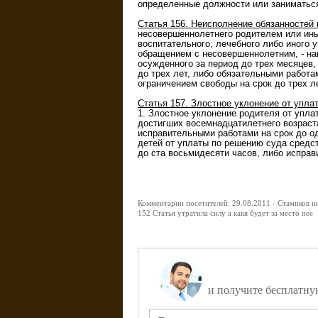
определенные должности или заниматься 
Статья 156. Неисполнение обязанностей
несовершеннолетнего родителем или иным
воспитательного, лечебного либо иного 
обращением с несовершеннолетним, - на
осужденного за период до трех месяцев
до трех лет, либо обязательными работа
ограничением свободы на срок до трех ле
Статья 157. Злостное уклонение от упл
1. Злостное уклонение родителя от упл
достигших восемнадцатилетнего возраста
исправительными работами на срок до од
детей от уплаты по решению суда средст
до ста восьмидесяти часов, либо исправ
Комментарии посетителей: 29.08.2011 - Стамиков н
152 Статья утратила силу а какя будет за место нее
Задайте вопрос д
и получите бесплатну