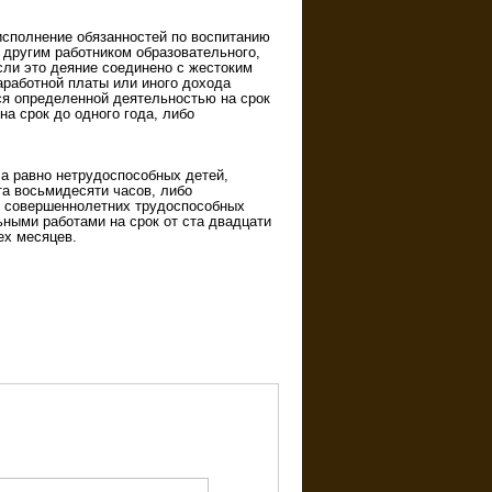
сполнение обязанностей по воспитанию
 другим работником образовательного,
сли это деяние соединено с жестоким
аработной платы или иного дохода
ся определенной деятельностью на срок
а срок до одного года, либо
 а равно нетрудоспособных детей,
та восьмидесяти часов, либо
ие совершеннолетних трудоспособных
ными работами на срок от ста двадцати
ех месяцев.