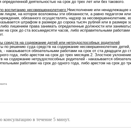
определенной деятельностью на срок до трех лет или без такового.
 по воспитанию несовершеннолетнего
Неисполнение или ненадлежащее и
 лицом, на которое возложены эти обязанности, а равно педагогом или
учреждения, обязанного осуществлять надзор за несовершеннолетним, е
казывается штрафом в размере до сорока тысяч рублей или в размере з
, либо лишением права занимать определенные должности или занимать
ми на срок до ста восьмидесяти часов, либо исправительными работами н
т.
аты средств на содержание детей или нетрудоспособных родителей
аты по решению суда средств на содержание несовершеннолетних детей,
, - наказывается обязательными работами на срок от ста двадцати до с
ного года, либо арестом на срок до трех месяцев.2. Злостное уклонен
в на содержание нетрудоспособных родителей - наказывается обязатель
ительными работами на срок до одного года, либо арестом на срок до тр
икита
ежурному юристу,
ю консультацию в течение 5 минут.