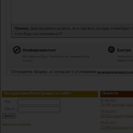
Пример:
Дом оформлен на меня, но я там жить не буду, в нем будет
и кто будет их оплачивать??
Конфиденциально
Быстро
Все данные будут переданы по защищенному
Заполните 
каналу.
свяжется ю
Отправляя форму, я согласен с условиями
пользовательского сог
Авторизация/Регистрация на сайте
Новости
07.06.2017
Имя
УК РФ доступен для с
Пароль
17.04.2017
УК РФ в новой редакц
07.03.2017
Зарегистрироваться
УК РФ обновлен и дос