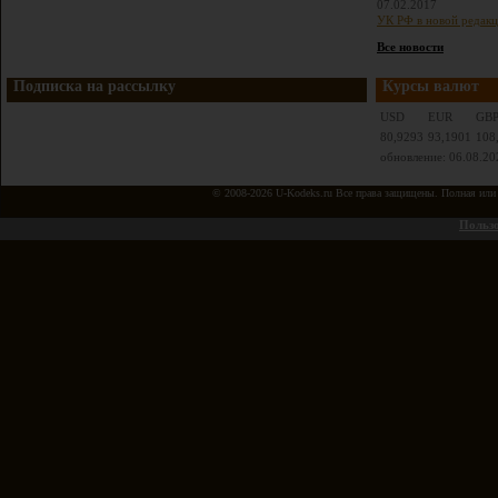
07.02.2017
УК РФ в новой редакц
Все новости
Подписка на рассылку
Курсы валют
USD
EUR
GB
80,9293
93,1901
108
обновление: 06.08.20
© 2008-2026 U-Kodeks.ru Все права защищены. Полная или ч
Пользо